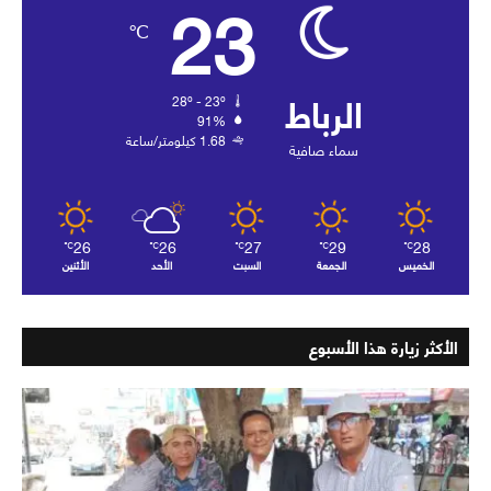
23
℃
الرباط
28º - 23º
91%
1.68 كيلومتر/ساعة
سماء صافية
26
26
27
29
28
℃
℃
℃
℃
℃
الخميس
الجمعة
السبت
الأحد
الأثنين
الأكثر زيارة هذا الأسبوع