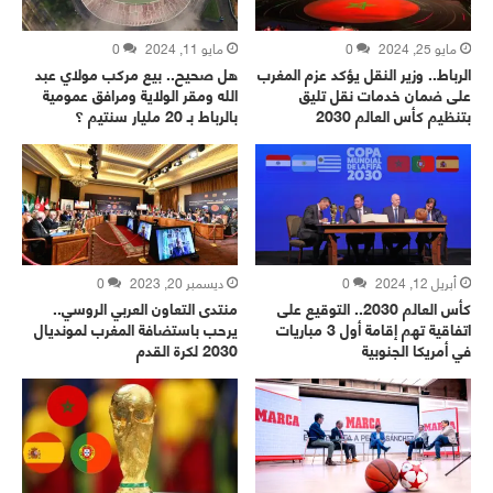
مايو 25, 2024
0
مايو 11, 2024
0
الرباط.. وزير النقل يؤكد عزم المغرب
هل صحيح.. بيع مركب مولاي عبد
على ضمان خدمات نقل تليق
الله ومقر الولاية ومرافق عمومية
بتنظيم كأس العالم 2030
بالرباط بـ 20 مليار سنتيم ؟
أبريل 12, 2024
0
ديسمبر 20, 2023
0
كأس العالم 2030.. التوقيع على
منتدى التعاون العربي الروسي..
اتفاقية تهم إقامة أول 3 مباريات
يرحب باستضافة المغرب لمونديال
في أمريكا الجنوبية
2030 لكرة القدم