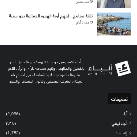
منذ يومين
ثلاثة مفاتيح.. لفهم أزمة الهجرة الجماعية نحو سبتة
منذ 3 أيام
أنباء إكسبريس جريدة إلكترونية مهنية تنقل الخبر
بالتحليل والمتابعة، وتتيح مساحة للرأي والرأي الآخر،
ملتزمة بالموضوعية والشفافية، في احترام تام
لميثاق الشرف الصحفي وقانون الصحافة والنشر.
تصنيفات
آراء
(2٬966)
أنباء تيفي
(318)
إقتصاد
(1٬782)