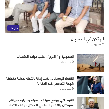
منوعات
لم تكن في الحسبان..
منذ يومين
‏⁧‫السعودية‬⁩ و “الأذرع”.. قلب قواعد الاشتباك
منذ 3 أيام
القضاء الإسباني.. يثبت إدانة ناشطة يمينية متطرفة
بتهمة التحريض ضد المغاربة
منذ يومين
القره داغي يوضح موقفه.. سبتة ومليلية مدينتان
مغربيتان والتقرير الإعلامي لا يمثل موقف الاتحاد