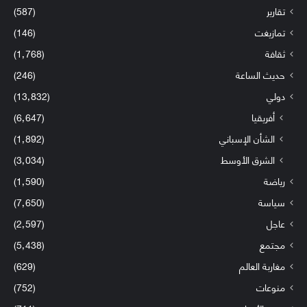
تقارير
(587)
تمازيغت
(146)
ثقافة
(1٬768)
حديث الساعة
(246)
دولي
(13٬832)
أفريقيا
(6٬647)
الشأن الإسباني
(1٬892)
الشرق الأوسط
(3٬034)
رياضة
(1٬590)
سياسة
(7٬650)
عاجل
(2٬597)
مجتمع
(5٬438)
مغاربة العالم
(629)
منوعات
(752)