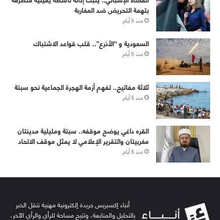
بتهمة التحريض ضد المغاربة
منذ 5 أيام
‏⁧‫السعودية‬⁩ و “الأذرع”.. قلب قواعد الاشتباك
منذ 5 أيام
ثلاثة مفاتيح.. لفهم أزمة الهجرة الجماعية نحو سبتة
منذ 5 أيام
القره داغي يوضح موقفه.. سبتة ومليلية مدينتان
مغربيتان والتقرير الإعلامي لا يمثل موقف الاتحاد
منذ 5 أيام
أنباء إكسبريس جريدة إلكترونية مهنية تنقل الخبر
بالتحليل والمتابعة، وتتيح مساحة للرأي والرأي الآخر،