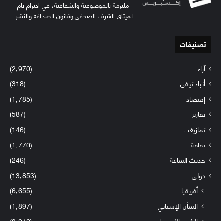
ملتزمة بالموضوعية والشفافية، في احترام تام
لميثاق الشرف الصحفي وقانون الصحافة والنشر.
تصنيفات
آراء
(2٬970)
أنباء تيفي
(318)
إقتصاد
(1٬785)
تقارير
(587)
تمازيغت
(146)
ثقافة
(1٬770)
حديث الساعة
(246)
دولي
(13٬853)
أفريقيا
(6٬655)
الشأن الإسباني
(1٬897)
الشرق الأوسط
(3٬040)