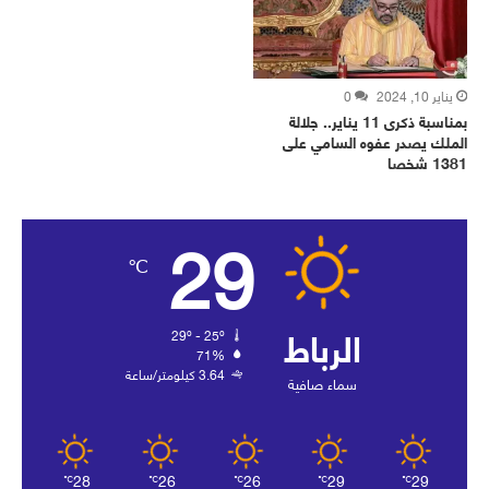
يناير 10, 2024
0
بمناسبة ذكرى 11 يناير.. جلالة
الملك يصدر عفوه السامي على
1381 شخصا
29
℃
الرباط
29º - 25º
71%
3.64 كيلومتر/ساعة
سماء صافية
28
26
26
29
29
℃
℃
℃
℃
℃