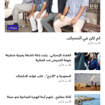
منوعات
لم تكن في الحسبان..
منذ 6 أيام
القضاء الإسباني.. يثبت إدانة ناشطة يمينية متطرفة
بتهمة التحريض ضد المغاربة
منذ 6 أيام
‏⁧‫السعودية‬⁩ و “الأذرع”.. قلب قواعد الاشتباك
منذ 6 أيام
ثلاثة مفاتيح.. لفهم أزمة الهجرة الجماعية نحو سبتة
منذ 6 أيام