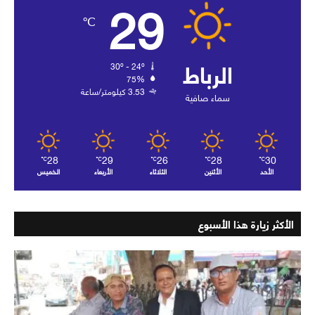
29
℃
الرباط
30º - 24º
75%
3.53 كيلومتر/ساعة
سماء صافية
28
29
26
28
30
℃
℃
℃
℃
℃
الأحد
الأثنين
الثلاثاء
الأربعاء
الخميس
الأكثر زيارة هذا الأسبوع