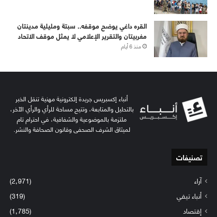
القره داغي يوضح موقفه.. سبتة ومليلية مدينتان
مغربيتان والتقرير الإعلامي لا يمثل موقف الاتحاد
منذ 6 أيام
أنباء إكسبريس جريدة إلكترونية مهنية تنقل الخبر
بالتحليل والمتابعة، وتتيح مساحة للرأي والرأي الآخر،
ملتزمة بالموضوعية والشفافية، في احترام تام
لميثاق الشرف الصحفي وقانون الصحافة والنشر.
تصنيفات
آراء
(2٬971)
أنباء تيفي
(319)
إقتصاد
(1٬785)