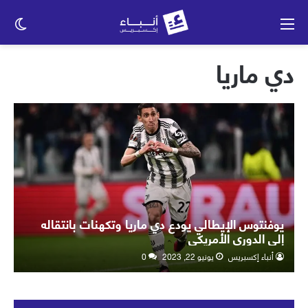
القائمة
الو
الم
دي ماريا
يوفنتوس الإيطالي يودع دي ماريا وتكهنات بانتقاله
إلى الدوري الأمريكي
أنباء إكسبريس
يونيو 22, 2023
0