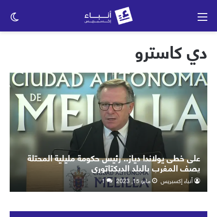
القائمة
الو
الم
دي كاسترو
على خطى يولاندا دياز.. رئيس حكومة مليلية المحتلة
يصف المغرب بالبلد الديكتاتوري
أنباء إكسبريس
مايو 15, 2023
1