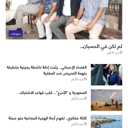
منوعات
لم تكن في الحسبان..
منذ 6 أيام
القضاء الإسباني.. يثبت إدانة ناشطة يمينية متطرفة
بتهمة التحريض ضد المغاربة
منذ 6 أيام
‏⁧‫السعودية‬⁩ و “الأذرع”.. قلب قواعد الاشتباك
منذ 6 أيام
ثلاثة مفاتيح.. لفهم أزمة الهجرة الجماعية نحو سبتة
منذ 6 أيام