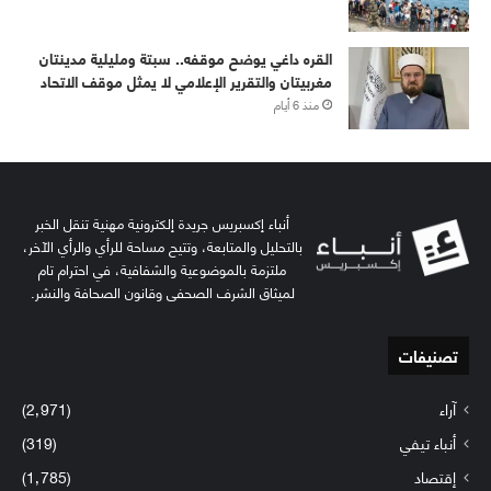
القره داغي يوضح موقفه.. سبتة ومليلية مدينتان
مغربيتان والتقرير الإعلامي لا يمثل موقف الاتحاد
منذ 6 أيام
أنباء إكسبريس جريدة إلكترونية مهنية تنقل الخبر
بالتحليل والمتابعة، وتتيح مساحة للرأي والرأي الآخر،
ملتزمة بالموضوعية والشفافية، في احترام تام
لميثاق الشرف الصحفي وقانون الصحافة والنشر.
تصنيفات
آراء
(2٬971)
أنباء تيفي
(319)
إقتصاد
(1٬785)