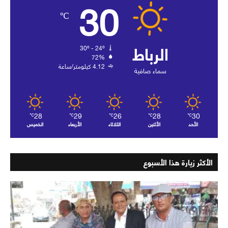
30
℃
الرباط
30º - 24º
72%
4.12 كيلومتر/ساعة
سماء صافية
28
29
26
28
30
℃
℃
℃
℃
℃
الأحد
الأثنين
الثلاثاء
الأربعاء
الخميس
الأكثر زيارة هذا الأسبوع