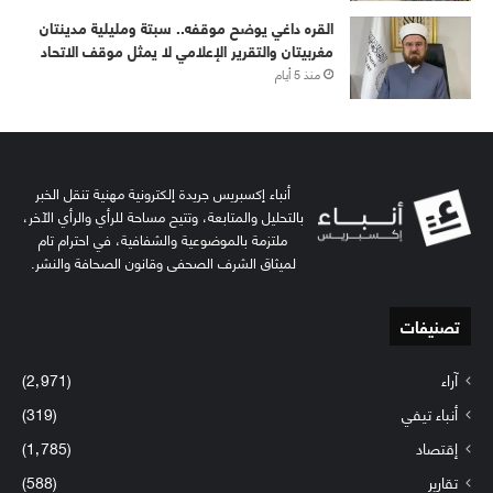
القره داغي يوضح موقفه.. سبتة ومليلية مدينتان
مغربيتان والتقرير الإعلامي لا يمثل موقف الاتحاد
منذ 5 أيام
أنباء إكسبريس جريدة إلكترونية مهنية تنقل الخبر
بالتحليل والمتابعة، وتتيح مساحة للرأي والرأي الآخر،
ملتزمة بالموضوعية والشفافية، في احترام تام
لميثاق الشرف الصحفي وقانون الصحافة والنشر.
تصنيفات
آراء
(2٬971)
أنباء تيفي
(319)
إقتصاد
(1٬785)
تقارير
(588)