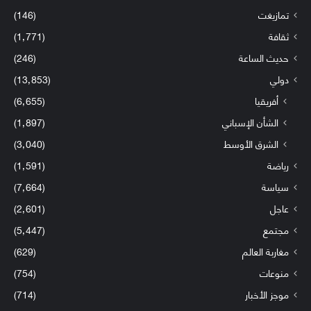
تمازيغت
(146)
ثقافة
(1٬771)
حديث الساعة
(246)
دولي
(13٬853)
أفريقيا
(6٬655)
الشأن الإسباني
(1٬897)
الشرق الأوسط
(3٬040)
رياضة
(1٬591)
سياسة
(7٬664)
عاجل
(2٬601)
مجتمع
(5٬447)
مغاربة العالم
(629)
منوعات
(754)
موجز الأخبار
(714)