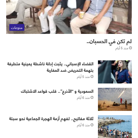
منوعات
لم تكن في الحسبان..
منذ 5 أيام
القضاء الإسباني.. يثبت إدانة ناشطة يمينية متطرفة
بتهمة التحريض ضد المغاربة
منذ 5 أيام
‏⁧‫السعودية‬⁩ و “الأذرع”.. قلب قواعد الاشتباك
منذ 6 أيام
ثلاثة مفاتيح.. لفهم أزمة الهجرة الجماعية نحو سبتة
منذ 6 أيام