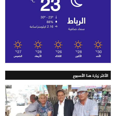
23
℃
الرباط
30º - 23º
88%
2.16 كيلومتر/ساعة
سماء صافية
27
28
26
28
30
℃
℃
℃
℃
℃
الأحد
الأثنين
الثلاثاء
الأربعاء
الخميس
الأكثر زيارة هذا الأسبوع