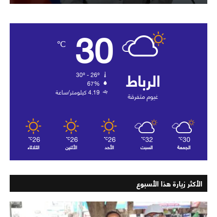
30
℃
الرباط
30º - 26º
67%
4.19 كيلومتر/ساعة
غيوم متفرقة
26
26
26
32
30
℃
℃
℃
℃
℃
الجمعة
السبت
الأحد
الأثنين
الثلاثاء
الأكثر زيارة هذا الأسبوع