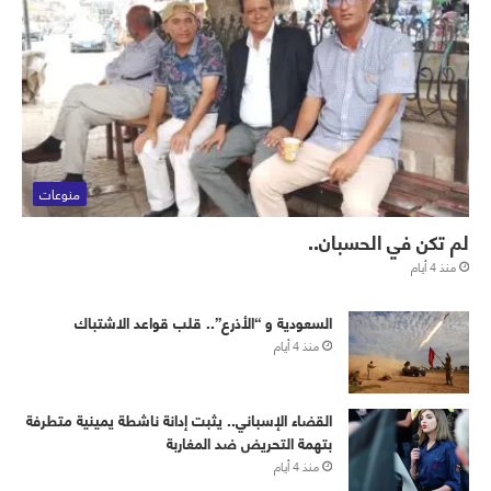
منوعات
لم تكن في الحسبان..
منذ 4 أيام
‏⁧‫السعودية‬⁩ و “الأذرع”.. قلب قواعد الاشتباك
منذ 4 أيام
القضاء الإسباني.. يثبت إدانة ناشطة يمينية متطرفة
بتهمة التحريض ضد المغاربة
منذ 4 أيام