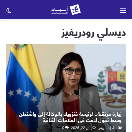
القائمة
الو
الم
ديسلي رودريغيز
زيارة مرتقبة.. لرئيسة فنزويلا بالوكالة إلى واشنطن
وسط تحوّل لافت في العلاقات الثنائية
أنباء إكسبريس
يناير 22, 2026
0