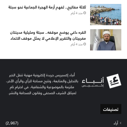
ثلاثة مفاتيح.. لفهم أزمة الهجرة الجماعية نحو سبتة
منذ 4 أيام
القره داغي يوضح موقفه.. سبتة ومليلية مدينتان
مغربيتان والتقرير الإعلامي لا يمثل موقف الاتحاد
منذ 4 أيام
أنباء إكسبريس جريدة إلكترونية مهنية تنقل الخبر
بالتحليل والمتابعة، وتتيح مساحة للرأي والرأي الآخر،
ملتزمة بالموضوعية والشفافية، في احترام تام
لميثاق الشرف الصحفي وقانون الصحافة والنشر.
تصنيفات
آراء
(2٬967)