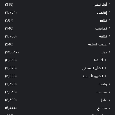
أنباء تيفي
(318)
إقتصاد
(1٬784)
تقارير
(587)
تمازيغت
(146)
ثقافة
(1٬768)
حديث الساعة
(246)
دولي
(13٬847)
أفريقيا
(6٬653)
الشأن الإسباني
(1٬896)
الشرق الأوسط
(3٬038)
رياضة
(1٬590)
سياسة
(7٬658)
عاجل
(2٬599)
مجتمع
(5٬444)