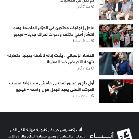
منذ 7 أيام
عاجل | توقيف محتجين في الجزائر العاصمة وسط
انتشار أمني مكثف ودعوات لحراك جديد – فيديو
منذ 19 ساعة
القضاء الإسباني.. يثبت إدانة ناشطة يمينية متطرفة
بتهمة التحريض ضد المغاربة
منذ 7 أيام
أول ظهور مصور لمجتبى خامنئي منذ توليه منصب
المرشد الأعلى يعيد الجدل حول وضعه – فيديو
منذ 22 ساعة
أنباء إكسبريس جريدة إلكترونية مهنية تنقل الخبر
بالتحليل والمتابعة، وتتيح مساحة للرأي والرأي الآخر،