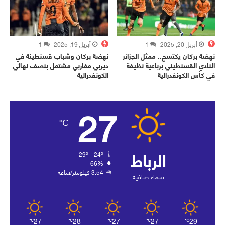
أبريل 20, 2025
1
أبريل 19, 2025
1
نهضة بركان يكتسح.. ممثل الجزائر
نهضة بركان وشباب قسنطينة في
النادي القسنطيني برباعية نظيفة
ديربي مغاربي مشتعل بنصف نهائي
في كأس الكونفدرالية
الكونفدرالية
27
℃
الرباط
29º - 24º
66%
3.54 كيلومتر/ساعة
سماء صافية
27
28
27
27
29
℃
℃
℃
℃
℃