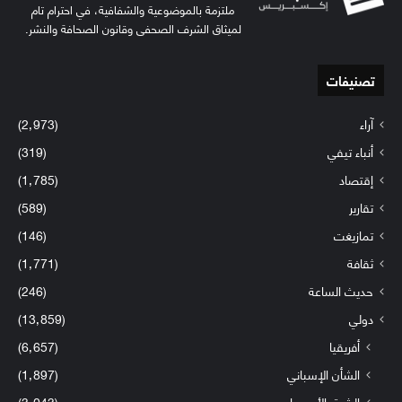
ملتزمة بالموضوعية والشفافية، في احترام تام
لميثاق الشرف الصحفي وقانون الصحافة والنشر.
تصنيفات
آراء
(2٬973)
أنباء تيفي
(319)
إقتصاد
(1٬785)
تقارير
(589)
تمازيغت
(146)
ثقافة
(1٬771)
حديث الساعة
(246)
دولي
(13٬859)
أفريقيا
(6٬657)
الشأن الإسباني
(1٬897)
الشرق الأوسط
(3٬043)