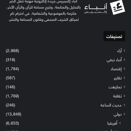
أنباء إكسبريس جريدة إلكترونية مهنية تنقل الخبر
بالتحليل والمتابعة، وتتيح مساحة للرأي والرأي الآخر،
ملتزمة بالموضوعية والشفافية، في احترام تام
لميثاق الشرف الصحفي وقانون الصحافة والنشر.
تصنيفات
آراء
(2٬968)
أنباء تيفي
(318)
إقتصاد
(1٬784)
تقارير
(587)
تمازيغت
(146)
ثقافة
(1٬769)
حديث الساعة
(246)
دولي
(13٬848)
أفريقيا
(6٬653)