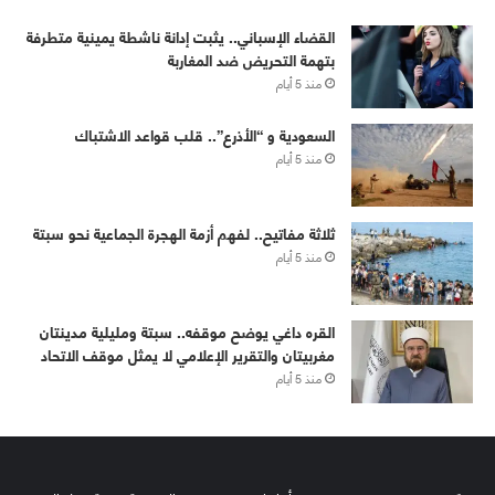
القضاء الإسباني.. يثبت إدانة ناشطة يمينية متطرفة
بتهمة التحريض ضد المغاربة
منذ 5 أيام
‏⁧‫السعودية‬⁩ و “الأذرع”.. قلب قواعد الاشتباك
منذ 5 أيام
ثلاثة مفاتيح.. لفهم أزمة الهجرة الجماعية نحو سبتة
منذ 5 أيام
القره داغي يوضح موقفه.. سبتة ومليلية مدينتان
مغربيتان والتقرير الإعلامي لا يمثل موقف الاتحاد
منذ 5 أيام