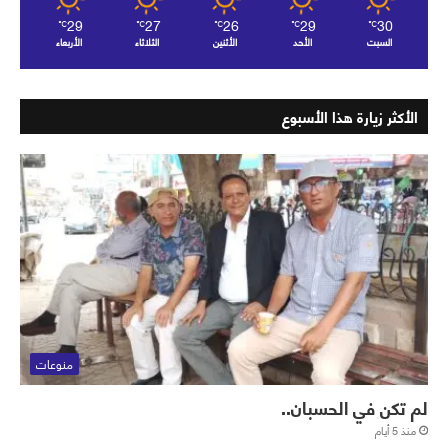
29
27
26
29
30
℃
℃
℃
℃
℃
السبت
الأحد
الأثنين
الثلاثاء
الأربعاء
الأكثر زيارة هذا الأسبوع
منوعات
لم تكن في الحسبان..
منذ 5 أيام