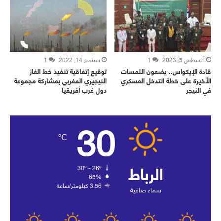
أغسطس 5, 2023
1
سبتمبر 14, 2022
1
قادة الإيكواس.. يضعون اللمسات
توقيع إتفاقية تنفيذ خط الغاز
الأخيرة على خطة التدخل العسكري
النيجيري المغربي بمشاركة مجموعة
في النيجر
دول غرب أفريقيا
30
℃
الرباط
30º - 26º
65%
3.56 كيلومتر/ساعة
سماء صافية