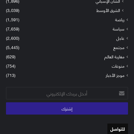
الشأن الإسباني
(1٬896)
الشرق الأوسط
(3٬039)
رياضة
(1٬591)
سياسة
(7٬659)
عاجل
(2٬600)
مجتمع
(5٬445)
مغاربة العالم
(629)
منوعات
(754)
موجز الأخبار
(713)
أدخل
بريدك
الإلكتروني
للتواصل