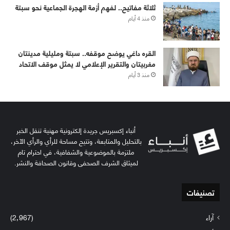
ثلاثة مفاتيح.. لفهم أزمة الهجرة الجماعية نحو سبتة
منذ 4 أيام
القره داغي يوضح موقفه.. سبتة ومليلية مدينتان
مغربيتان والتقرير الإعلامي لا يمثل موقف الاتحاد
منذ 3 أيام
أنباء إكسبريس جريدة إلكترونية مهنية تنقل الخبر
بالتحليل والمتابعة، وتتيح مساحة للرأي والرأي الآخر،
ملتزمة بالموضوعية والشفافية، في احترام تام
لميثاق الشرف الصحفي وقانون الصحافة والنشر.
تصنيفات
آراء
(2٬967)