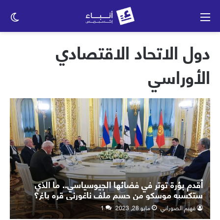
القائمة
الو
الم
دول الاتحاد الاقتصادي
الأوراسي
أقدم بؤرة توتر في فضائها الجيوسياسي.. ما الذي
ستكسبه موسكو من حسم ملف ناغورني قره باغ؟
فهيم الصوراني
مايو 28, 2023
1