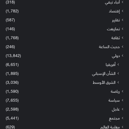
أنباء تيفي
(318)
إقتصاد
(1٬782)
تقارير
(587)
تمازيغت
(146)
ثقافة
(1٬768)
حديث الساعة
(246)
دولي
(13٬842)
أفريقيا
(6٬651)
الشأن الإسباني
(1٬895)
الشرق الأوسط
(3٬036)
رياضة
(1٬590)
سياسة
(7٬655)
عاجل
(2٬598)
مجتمع
(5٬441)
مغاربة العالم
(629)