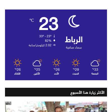
23
℃
الرباط
33º - 23º
82%
2.02 كيلومتر/ساعة
سماء صافية
26
25
26
29
33
℃
℃
℃
℃
℃
الجمعة
السبت
الأحد
الأثنين
الثلاثاء
الأكثر زيارة هذا الأسبوع