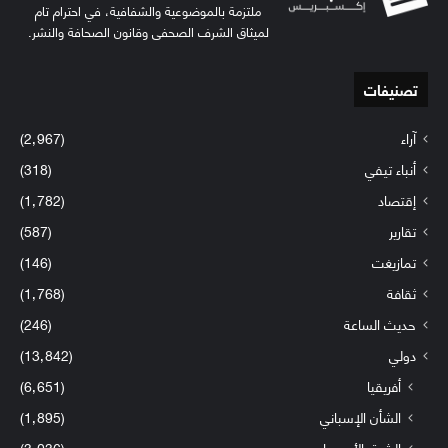
ملتزمة بالموضوعية والشفافية، في احترام تام
لميثاق الشرف الصحفي وقانون الصحافة والنشر.
تصنيفات
آراء
(2٬967)
أنباء تيفي
(318)
إقتصاد
(1٬782)
تقارير
(587)
تمازيغت
(146)
ثقافة
(1٬768)
حديث الساعة
(246)
دولي
(13٬842)
أفريقيا
(6٬651)
الشأن الإسباني
(1٬895)
الشرق الأوسط
(3٬036)