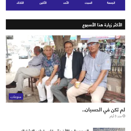
الجمعة
السبت
الأحد
الأثنين
الثلاثاء
الأكثر زيارة هذا الأسبوع
منوعات
لم تكن في الحسبان..
منذ 3 أيام
‏⁧‫السعودية‬⁩ و “الأذرع”.. قلب قواعد الاشتباك