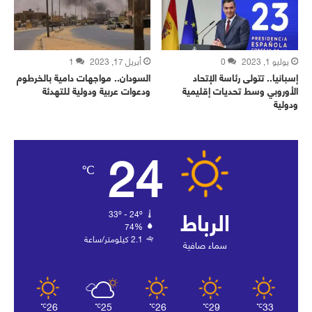
يوليو 1, 2023
0
أبريل 17, 2023
1
إسبانيا.. تتولى رئاسة الإتحاد
السودان.. مواجهات دامية بالخرطوم
الأوروبي وسط تحديات إقليمية
ودعوات عربية ودولية للتهدئة
ودولية
24
℃
الرباط
33º - 24º
74%
2.1 كيلومتر/ساعة
سماء صافية
26
25
26
29
33
℃
℃
℃
℃
℃