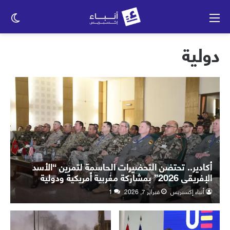
القائمة
الو
الم
دولية
أكادير.. تحتضن التحضيرات الحاسمة لتمرين “الأسد
الإفريقي 2026” بمشاركة مغربية أمريكية ودولية
واسعة
أنباء إكسبريس
فبراير 7, 2026
1