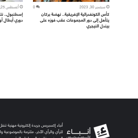
سبتمبر 30, 2023
0
أغسطس 25, 2022
كأس الكونفدرالية الإفريقية.. نهضة بركان
إسطنبول.. نت
يتأهل إلى دور المجموعات عقب فوزه على
دوري أبطال أور
بيندل النيجري
أنباء إكسبريس جريدة إلكترونية مهنية تنقل 
للرأي والرأي الآخر، ملتزمة بالموضوعية و
الصحفي وقانون الصحافة والنشر.