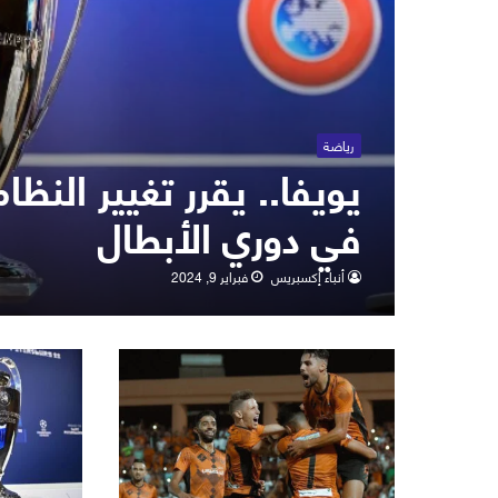
رياضة
يويفا.. يقرر تغيير النظ
في دوري الأبطال
أنباء إكسبريس
فبراير 9, 2024