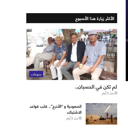
الأكثر زيارة هذا الأسبوع
منوعات
لم تكن في الحسبان..
منذ 3 أيام
‏⁧‫السعودية‬⁩ و “الأذرع”.. قلب قواعد
الاشتباك
منذ 3 أيام