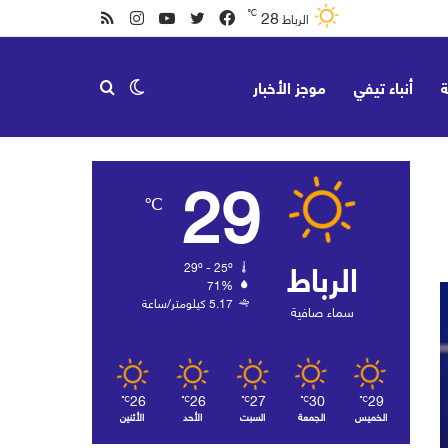
28
℃
فيسبوك
تويتر
يوتيوب
انستقرام
ملخص
الرباط
الموقع
ة
أنباء تيفي
موجز الأخبار
الوضع
بحث
RSS
29
المظلم
عن
℃
الرباط
29º - 25º
71%
5.17 كيلومتر/ساعة
سماء صافية
26
26
27
30
29
℃
℃
℃
℃
℃
الخميس
الجمعة
السبت
الأحد
الأثنين