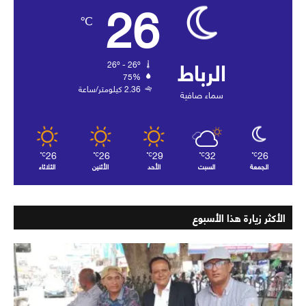
26
℃
الرباط
26º - 26º
75%
2.36 كيلومتر/ساعة
سماء صافية
26
26
29
32
26
℃
℃
℃
℃
℃
الجمعة
السبت
الأحد
الأثنين
الثلاثاء
الأكثر زيارة هذا الأسبوع