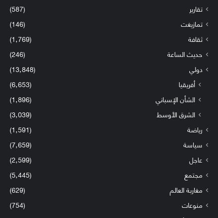
تقارير
(587)
تمازيغت
(146)
ثقافة
(1٬769)
حديث الساعة
(246)
دولي
(13٬848)
أفريقيا
(6٬653)
الشأن الإسباني
(1٬896)
الشرق الأوسط
(3٬039)
رياضة
(1٬591)
سياسة
(7٬659)
عاجل
(2٬599)
مجتمع
(5٬445)
مغاربة العالم
(629)
منوعات
(754)