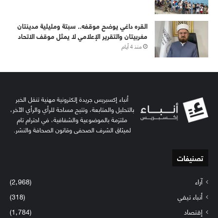
القره داغي يوضح موقفه.. سبتة ومليلية مدينتان
مغربيتان والتقرير الإعلامي لا يمثل موقف الاتحاد
منذ 4 أيام
أنباء إكسبريس جريدة إلكترونية مهنية تنقل الخبر
بالتحليل والمتابعة، وتتيح مساحة للرأي والرأي الآخر،
ملتزمة بالموضوعية والشفافية، في احترام تام
لميثاق الشرف الصحفي وقانون الصحافة والنشر.
تصنيفات
آراء
(2٬968)
أنباء تيفي
(318)
إقتصاد
(1٬784)