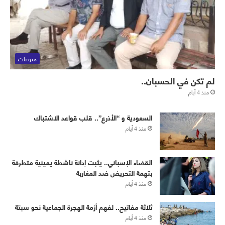
منوعات
لم تكن في الحسبان..
منذ 4 أيام
‏⁧‫السعودية‬⁩ و “الأذرع”.. قلب قواعد الاشتباك
منذ 4 أيام
القضاء الإسباني.. يثبت إدانة ناشطة يمينية متطرفة
بتهمة التحريض ضد المغاربة
منذ 4 أيام
ثلاثة مفاتيح.. لفهم أزمة الهجرة الجماعية نحو سبتة
منذ 4 أيام