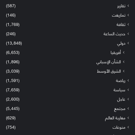
تقارير
(587)
تمازيغت
(146)
ثقافة
(1٬769)
حديث الساعة
(246)
دولي
(13٬848)
أفريقيا
(6٬653)
الشأن الإسباني
(1٬896)
الشرق الأوسط
(3٬039)
رياضة
(1٬591)
سياسة
(7٬659)
عاجل
(2٬600)
مجتمع
(5٬445)
مغاربة العالم
(629)
منوعات
(754)