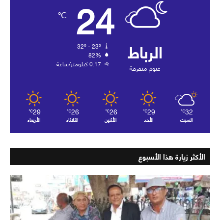
24
℃
الرباط
32º - 23º
82%
0.17 كيلومتر/ساعة
غيوم متفرقة
29
26
26
29
32
℃
℃
℃
℃
℃
السبت
الأحد
الأثنين
الثلاثاء
الأربعاء
الأكثر زيارة هذا الأسبوع