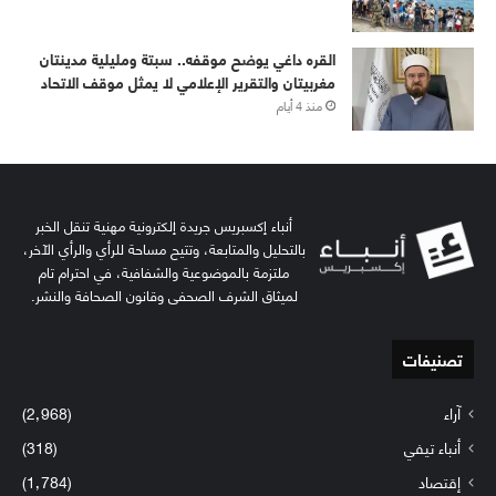
القره داغي يوضح موقفه.. سبتة ومليلية مدينتان
مغربيتان والتقرير الإعلامي لا يمثل موقف الاتحاد
منذ 4 أيام
أنباء إكسبريس جريدة إلكترونية مهنية تنقل الخبر
بالتحليل والمتابعة، وتتيح مساحة للرأي والرأي الآخر،
ملتزمة بالموضوعية والشفافية، في احترام تام
لميثاق الشرف الصحفي وقانون الصحافة والنشر.
تصنيفات
آراء
(2٬968)
أنباء تيفي
(318)
إقتصاد
(1٬784)