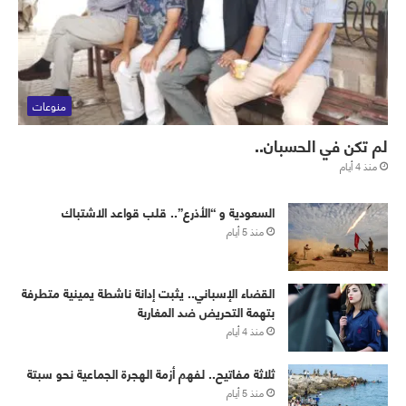
منوعات
لم تكن في الحسبان..
منذ 4 أيام
‏⁧‫السعودية‬⁩ و “الأذرع”.. قلب قواعد الاشتباك
منذ 5 أيام
القضاء الإسباني.. يثبت إدانة ناشطة يمينية متطرفة
بتهمة التحريض ضد المغاربة
منذ 4 أيام
ثلاثة مفاتيح.. لفهم أزمة الهجرة الجماعية نحو سبتة
منذ 5 أيام