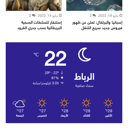
مايو 19, 2022
2
مايو 15, 2022
0
إسبانيا والبرتغال: تعلن عن ظهور
إستنفار للسلطات الصحية
فيروس جديد سريع التنقل
البريطانية بسب جدري القرود
22
℃
الرباط
29º - 22º
87%
3.05 كيلومتر/ساعة
سماء صافية
27
27
28
28
29
℃
℃
℃
℃
℃
الأثنين
الثلاثاء
الأربعاء
الخميس
الجمعة