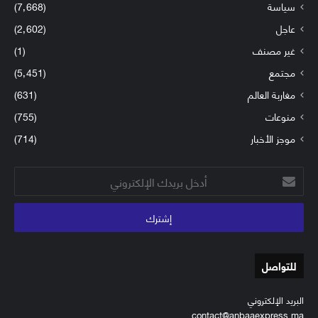
سياسة
(7٬668)
عاجل
(2٬602)
غير مصنف
(1)
مجتمع
(5٬451)
مغاربة العالم
(631)
منوعات
(755)
موجز الأخبار
(714)
أدخل
بريدك
الإلكتروني
للتواصل
البريد الإلكتروني
contact@anbaaexpress.ma