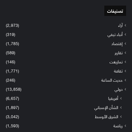
تصنيفات
آراء
(2٬973)
أنباء تيفي
(319)
إقتصاد
(1٬785)
تقارير
(589)
تمازيغت
(146)
ثقافة
(1٬771)
حديث الساعة
(246)
دولي
(13٬858)
أفريقيا
(6٬657)
الشأن الإسباني
(1٬897)
الشرق الأوسط
(3٬042)
رياضة
(1٬593)