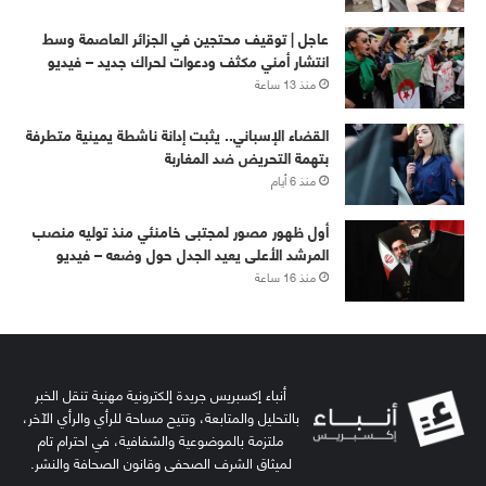
عاجل | توقيف محتجين في الجزائر العاصمة وسط
انتشار أمني مكثف ودعوات لحراك جديد – فيديو
منذ 13 ساعة
القضاء الإسباني.. يثبت إدانة ناشطة يمينية متطرفة
بتهمة التحريض ضد المغاربة
منذ 6 أيام
أول ظهور مصور لمجتبى خامنئي منذ توليه منصب
المرشد الأعلى يعيد الجدل حول وضعه – فيديو
منذ 16 ساعة
أنباء إكسبريس جريدة إلكترونية مهنية تنقل الخبر
بالتحليل والمتابعة، وتتيح مساحة للرأي والرأي الآخر،
ملتزمة بالموضوعية والشفافية، في احترام تام
لميثاق الشرف الصحفي وقانون الصحافة والنشر.