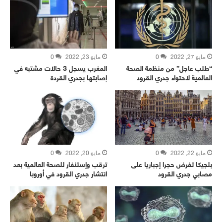
مايو 27, 2022
0
مايو 23, 2022
0
“طلب عاجل” من منظمة الصحة
المغرب يسجل 3 حالات مشتبه في
العالمية لاحتواء جدري القرود
إصابتها بجدري القردة
مايو 22, 2022
0
مايو 20, 2022
0
بلجيكا تفرض حجرا إجباريا على
ترقب وإستنفار للصحة العالمية بعد
مصابي جدري القرود
انتشار جدري القرود في أوروبا