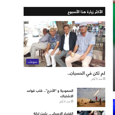
الأكثر زيارة هذا الأسبوع
منوعات
لم تكن في الحسبان..
منذ 3 أيام
‏⁧‫السعودية‬⁩ و “الأذرع”.. قلب قواعد
الاشتباك
منذ 4 أيام
القضاء الإسباني.. يثبت إدانة