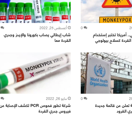
0
أغسطس 25, 2022
. أمريكا تختبر إستخدام
شاب إيطالي يصاب بكورونا والإيدز وجدري
لقردة كسلاح بيولوجي
القردة معا
0
مايو 26, 2022
ة تعلن عن قائمة جديدة
شركة تطور فحوص PCR لكشف الإصابة عن
ي القرود
فيروس جدري القردة