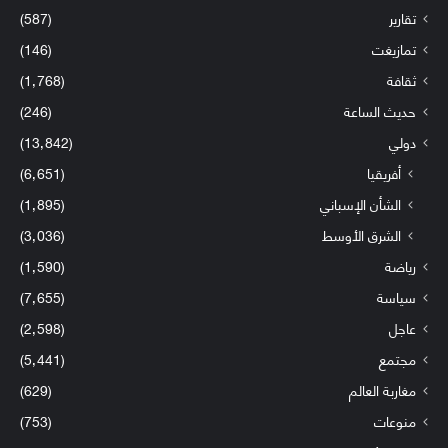
تقارير
(587)
تمازيغت
(146)
ثقافة
(1٬768)
حديث الساعة
(246)
دولي
(13٬842)
أفريقيا
(6٬651)
الشأن الإسباني
(1٬895)
الشرق الأوسط
(3٬036)
رياضة
(1٬590)
سياسة
(7٬655)
عاجل
(2٬598)
مجتمع
(5٬441)
مغاربة العالم
(629)
منوعات
(753)