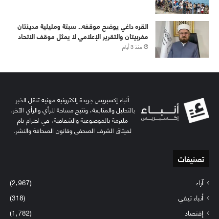
القره داغي يوضح موقفه.. سبتة ومليلية مدينتان
مغربيتان والتقرير الإعلامي لا يمثل موقف الاتحاد
منذ 3 أيام
أنباء إكسبريس جريدة إلكترونية مهنية تنقل الخبر
بالتحليل والمتابعة، وتتيح مساحة للرأي والرأي الآخر،
ملتزمة بالموضوعية والشفافية، في احترام تام
لميثاق الشرف الصحفي وقانون الصحافة والنشر.
تصنيفات
آراء
(2٬967)
أنباء تيفي
(318)
إقتصاد
(1٬782)