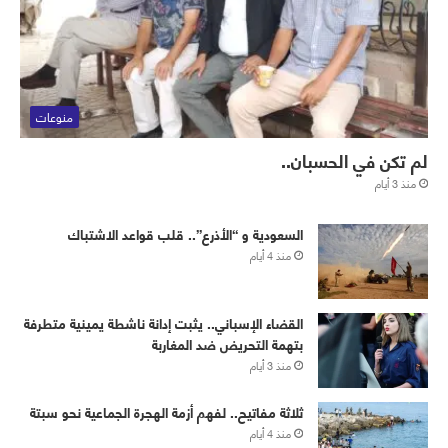
منوعات
لم تكن في الحسبان..
منذ 3 أيام
‏⁧‫السعودية‬⁩ و “الأذرع”.. قلب قواعد الاشتباك
منذ 4 أيام
القضاء الإسباني.. يثبت إدانة ناشطة يمينية متطرفة
بتهمة التحريض ضد المغاربة
منذ 3 أيام
ثلاثة مفاتيح.. لفهم أزمة الهجرة الجماعية نحو سبتة
منذ 4 أيام