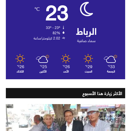
23
℃
الرباط
33º - 23º
82%
2.02 كيلومتر/ساعة
سماء صافية
26
25
26
29
33
℃
℃
℃
℃
℃
الجمعة
السبت
الأحد
الأثنين
الثلاثاء
الأكثر زيارة هذا الأسبوع