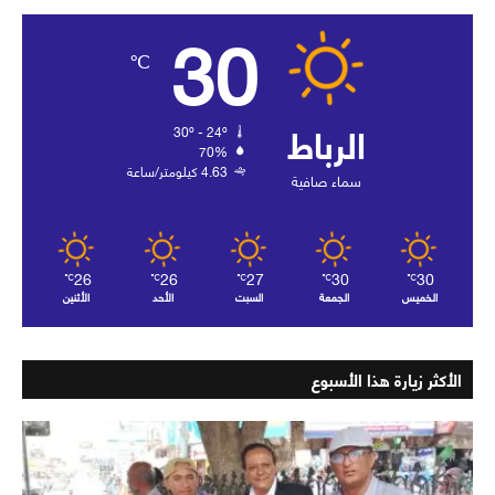
30
℃
الرباط
30º - 24º
70%
4.63 كيلومتر/ساعة
سماء صافية
26
26
27
30
30
℃
℃
℃
℃
℃
الخميس
الجمعة
السبت
الأحد
الأثنين
الأكثر زيارة هذا الأسبوع