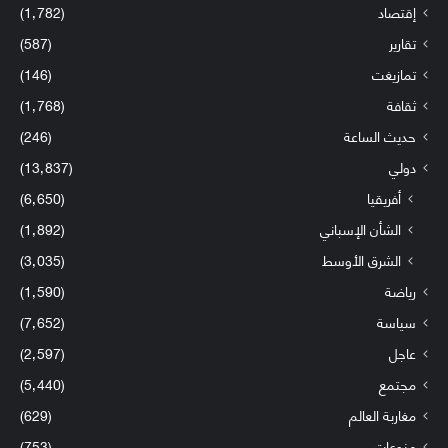
إقتصاد
(1٬782)
تقارير
(587)
تمازيغت
(146)
ثقافة
(1٬768)
حديث الساعة
(246)
دولي
(13٬837)
أفريقيا
(6٬650)
الشأن الإسباني
(1٬892)
الشرق الأوسط
(3٬035)
رياضة
(1٬590)
سياسة
(7٬652)
عاجل
(2٬597)
مجتمع
(5٬440)
مغاربة العالم
(629)
منوعات
(753)