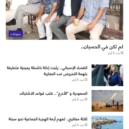
منوعات
لم تكن في الحسبان..
منذ 5 أيام
القضاء الإسباني.. يثبت إدانة ناشطة يمينية متطرفة
بتهمة التحريض ضد المغاربة
منذ 5 أيام
‏⁧‫السعودية‬⁩ و “الأذرع”.. قلب قواعد الاشتباك
منذ 5 أيام
ثلاثة مفاتيح.. لفهم أزمة الهجرة الجماعية نحو سبتة
منذ 5 أيام