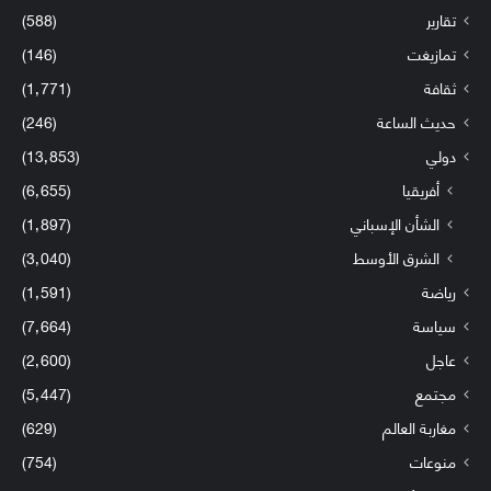
تقارير
(588)
تمازيغت
(146)
ثقافة
(1٬771)
حديث الساعة
(246)
دولي
(13٬853)
أفريقيا
(6٬655)
الشأن الإسباني
(1٬897)
الشرق الأوسط
(3٬040)
رياضة
(1٬591)
سياسة
(7٬664)
عاجل
(2٬600)
مجتمع
(5٬447)
مغاربة العالم
(629)
منوعات
(754)