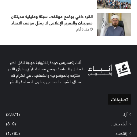
القره داغي يوضح موقفه.. سبتة ومليلية مدينتان
مغربيتان والتقرير الإعلامي لا يمثل موقف الاتحاد
منذ 5 أيام
أنباء إكسبريس جريدة إلكترونية مهنية تنقل الخبر
بالتحليل والمتابعة، وتتيح مساحة للرأي والرأي الآخر،
ملتزمة بالموضوعية والشفافية، في احترام تام
لميثاق الشرف الصحفي وقانون الصحافة والنشر.
تصنيفات
آراء
(2٬971)
أنباء تيفي
(319)
إقتصاد
(1٬785)