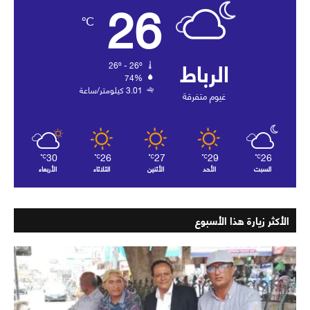
26
℃
الرباط
26º - 26º
74%
3.01 كيلومتر/ساعة
غيوم متفرقة
30
26
27
29
26
℃
℃
℃
℃
℃
السبت
الأحد
الأثنين
الثلاثاء
الأربعاء
الأكثر زيارة هذا الأسبوع