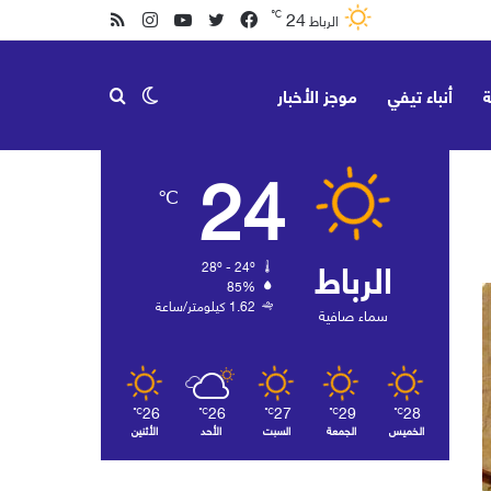
24
℃
فيسبوك
تويتر
يوتيوب
انستقرام
ملخص
الرباط
الموقع
ة
أنباء تيفي
موجز الأخبار
الوضع
بحث
RSS
24
℃
المظلم
عن
الرباط
28º - 24º
85%
1.62 كيلومتر/ساعة
سماء صافية
26
26
27
29
28
℃
℃
℃
℃
℃
الخميس
الجمعة
السبت
الأحد
الأثنين