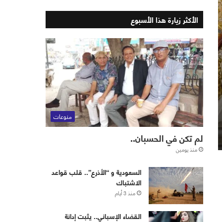
الأكثر زيارة هذا الأسبوع
منوعات
لم تكن في الحسبان..
منذ يومين
‏⁧‫السعودية‬⁩ و “الأذرع”.. قلب قواعد
الاشتباك
منذ 3 أيام
القضاء الإسباني.. يثبت إدانة