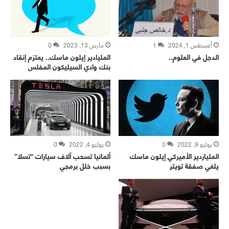
أغسطس 1, 2024
1
مارس 13, 2023
0
الدجل في العلوم..
المليادير إيلون ماسك.. يعتزم إنقاد
بنك وادي السيليكون المفلس
يوليو 9, 2022
0
يوليو 4, 2022
0
الملياردير الأميركي إيلون ماسك
ألمانيا تسحب آلاف سيارات “تسلا”
يلغي صفقة تويتر
بسبب خلل برمجي