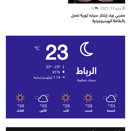
مايو 15, 2022
0
مغربي وراء إبتكار سيارة ثورية تعمل
بالطاقة الهيدروجينية
23
℃
الرباط
33º - 23º
81%
1.74 كيلومتر/ساعة
سماء صافية
26
25
26
29
33
℃
℃
℃
℃
℃
الجمعة
السبت
الأحد
الأثنين
الثلاثاء