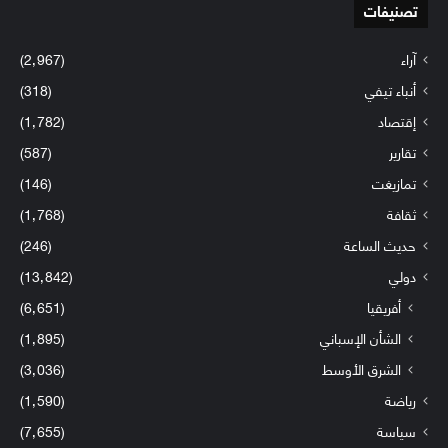
تصنيفات
آراء
(2٬967)
أنباء تيفي
(318)
إقتصاد
(1٬782)
تقارير
(587)
تمازيغت
(146)
ثقافة
(1٬768)
حديث الساعة
(246)
دولي
(13٬842)
أفريقيا
(6٬651)
الشأن الإسباني
(1٬895)
الشرق الأوسط
(3٬036)
رياضة
(1٬590)
سياسة
(7٬655)