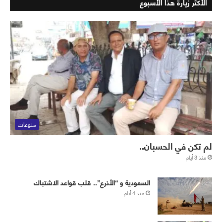
الأكثر زيارة هذا الأسبوع
منوعات
لم تكن في الحسبان..
منذ 3 أيام
‏⁧‫السعودية‬⁩ و “الأذرع”.. قلب قواعد الاشتباك
منذ 4 أيام