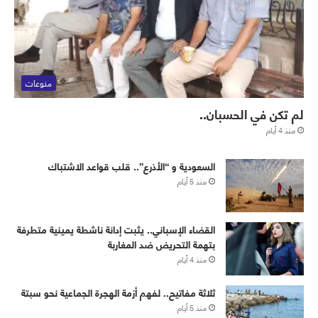
منوعات
لم تكن في الحسبان..
منذ 4 أيام
‏⁧‫السعودية‬⁩ و “الأذرع”.. قلب قواعد الاشتباك
منذ 5 أيام
القضاء الإسباني.. يثبت إدانة ناشطة يمينية متطرفة
بتهمة التحريض ضد المغاربة
منذ 4 أيام
ثلاثة مفاتيح.. لفهم أزمة الهجرة الجماعية نحو سبتة
منذ 5 أيام