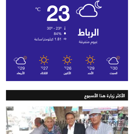
23
℃
الرباط
30º - 23º
84%
1.81 كيلومتر/ساعة
غيوم متفرقة
29
27
26
29
30
℃
℃
℃
℃
℃
السبت
الأحد
الأثنين
الثلاثاء
الأربعاء
الأكثر زيارة هذا الأسبوع