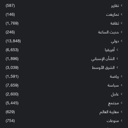
تقارير
(587)
تمازيغت
(146)
ثقافة
(1٬769)
حديث الساعة
(246)
دولي
(13٬848)
أفريقيا
(6٬653)
الشأن الإسباني
(1٬896)
الشرق الأوسط
(3٬039)
رياضة
(1٬591)
سياسة
(7٬659)
عاجل
(2٬600)
مجتمع
(5٬445)
مغاربة العالم
(629)
منوعات
(754)