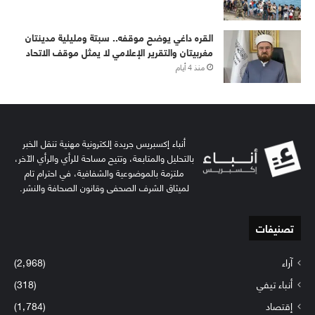
القره داغي يوضح موقفه.. سبتة ومليلية مدينتان
مغربيتان والتقرير الإعلامي لا يمثل موقف الاتحاد
منذ 4 أيام
أنباء إكسبريس جريدة إلكترونية مهنية تنقل الخبر
بالتحليل والمتابعة، وتتيح مساحة للرأي والرأي الآخر،
ملتزمة بالموضوعية والشفافية، في احترام تام
لميثاق الشرف الصحفي وقانون الصحافة والنشر.
تصنيفات
آراء
(2٬968)
أنباء تيفي
(318)
إقتصاد
(1٬784)