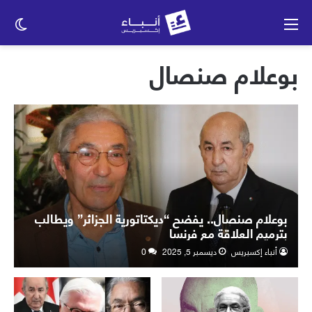
القائمة
الو
الم
بوعلام صنصال
بوعلام صنصال.. يفضح “ديكتاتورية الجزائر” ويطالب
بترميم العلاقة مع فرنسا
أنباء إكسبريس
ديسمبر 5, 2025
0