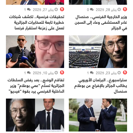
يناير 28, 2025
0
يناير 27, 2025
1
وزير الخارجية الفرنسي.. صنصال
تحقيقات فرنسية.. تكشف شبكات
غادر المستشفى وعاد إلى السجن
خطيرة تابعة للمخابرات الجزائرية
في الجزائر
تعمل على زعزعة استقرار فرنسا
يناير 23, 2025
1
يناير 10, 2025
1
ستراسبورغ.. البرلمان الأوروبي
تفاقم الوضع.. بعد رفض السلطات
يطالب الجزائر بالإفراج عن بوعلام
الجزائرية تسلُّم “عمي بوعلام” وزير
صنصال
الداخلية الفرنسي يرد بقوة “فيديو”