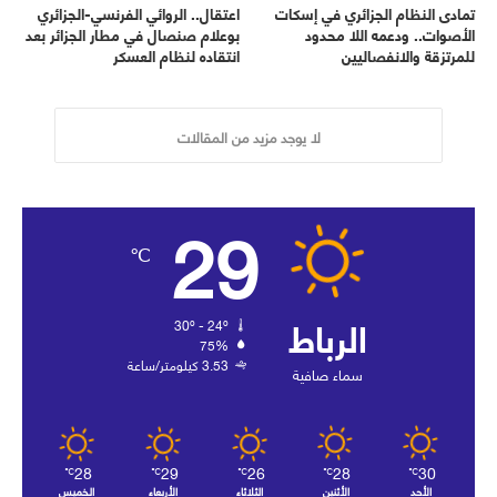
تمادى النظام الجزائري في إسكات
اعتقال.. الروائي الفرنسي-الجزائري
الأصوات.. ودعمه اللا محدود
بوعلام صنصال في مطار الجزائر بعد
للمرتزقة والانفصاليين
انتقاده لنظام العسكر
لا يوجد مزيد من المقالات
29
℃
الرباط
30º - 24º
75%
3.53 كيلومتر/ساعة
سماء صافية
28
29
26
28
30
℃
℃
℃
℃
℃
الأحد
الأثنين
الثلاثاء
الأربعاء
الخميس