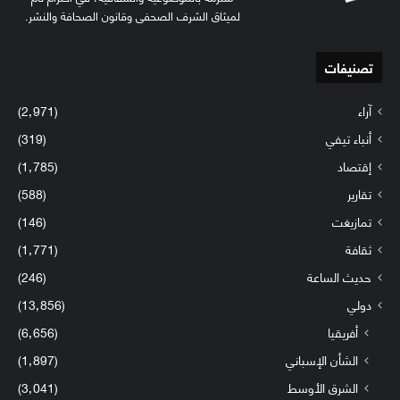
لميثاق الشرف الصحفي وقانون الصحافة والنشر.
تصنيفات
آراء
(2٬971)
أنباء تيفي
(319)
إقتصاد
(1٬785)
تقارير
(588)
تمازيغت
(146)
ثقافة
(1٬771)
حديث الساعة
(246)
دولي
(13٬856)
أفريقيا
(6٬656)
الشأن الإسباني
(1٬897)
الشرق الأوسط
(3٬041)