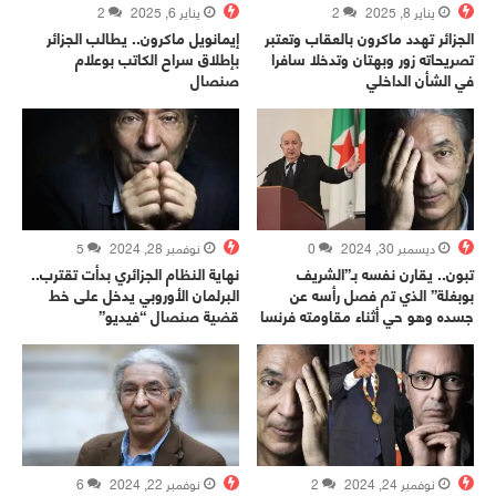
يناير 8, 2025
2
يناير 6, 2025
2
الجزائر تهدد ماكرون بالعقاب وتعتبر
إيمانويل ماكرون.. يطالب الجزائر
تصريحاته زور وبهتان وتدخلا سافرا
بإطلاق سراح الكاتب بوعلام
في الشأن الداخلي
صنصال
ديسمبر 30, 2024
0
نوفمبر 28, 2024
5
تبون.. يقارن نفسه بـ”الشريف
نهاية النظام الجزائري بدأت تقترب..
بوبغلة” الذي تم فصل رأسه عن
البرلمان الأوروبي يدخل على خط
جسده وهو حي أثناء مقاومته فرنسا
قضية صنصال “فيديو”
نوفمبر 24, 2024
2
نوفمبر 22, 2024
6