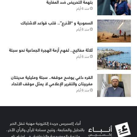
بتهمة التحريض ضد المغاربة
منذ 6 أيام
‏⁧‫السعودية‬⁩ و “الأذرع”.. قلب قواعد الاشتباك
منذ 6 أيام
ثلاثة مفاتيح.. لفهم أزمة الهجرة الجماعية نحو سبتة
منذ 6 أيام
القره داغي يوضح موقفه.. سبتة ومليلية مدينتان
مغربيتان والتقرير الإعلامي لا يمثل موقف الاتحاد
منذ 6 أيام
أنباء إكسبريس جريدة إلكترونية مهنية تنقل الخبر
بالتحليل والمتابعة، وتتيح مساحة للرأي والرأي الآخر،
ملتزمة بالموضوعية والشفافية، في احترام تام