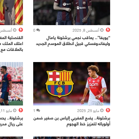
أغسطس 8, 2025
0
أغسطس 3, 025
“يويفا”.. يعاقب نجمي برشلونة يامال
القنصلية المغ
وليفاندوفسكي قبيل انطلاق الموسم الجديد
اعتلاء الملك
بالعلاقات مع إ
مايو 25, 2025
1
مايو 11, 2025
برشلونة.. يضع المغربي إلياس بن صغير ضمن
برشلونة.. يحسم
أولوياته لتعزيز خط الهجوم
على ريال مدري