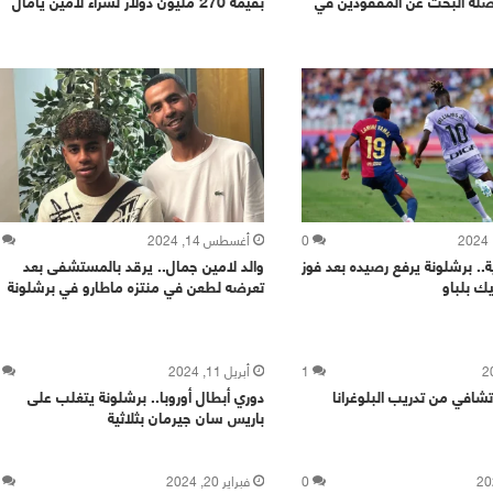
صلة البحث عن المفقودين في
بقيمة 270 مليون دولار لشراء لامين يامال
0
أغسطس 14, 2024
ية.. برشلونة يرفع رصيده بعد فوز
والد لامين جمال.. يرقد بالمستشفى بعد
يك بلباو
تعرضه لطعن في منتزه ماطارو في برشلونة
1
أبريل 11, 2024
تشافي من تدريب البلوغرانا
دوري أبطال أوروبا.. برشلونة يتغلب على
باريس سان جيرمان بثلاثية
0
فبراير 20, 2024