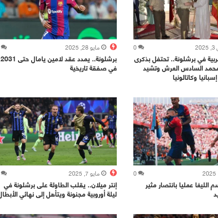
2
0
مايو 28, 2025
ربية في برشلونة.. تحتفل بذكرى
برشلونة.. يمدد عقد لامين يامال حتى 2031
 محمد السادس العرش وتشيد
في صفقة تاريخية
سبانيا وكاتالونيا
0
مايو 7, 2025
 الليغا عمليا بانتصار مثير
إنتر ميلان.. يقلب الطاولة على برشلونة في
د
ليلة أوروبية مجنونة ويتأهل إلى نهائي الأبطال