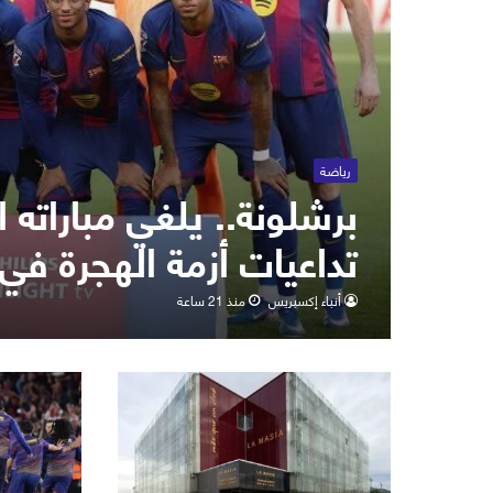
رياضة
برشلونة.. يلغي مباراته
تداعيات أزمة الهجرة في
أنباء إكسبريس
منذ 21 ساعة