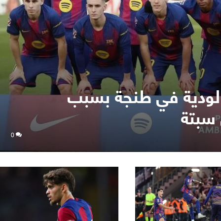
 الودية في طنجة بسبب
 سبتة
0