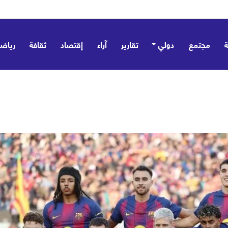
 تؤسس مظلة ردع جماعي وتؤكد: ليست موجّهة ضد أي طرف – صور
مجتمع
دولي
تقارير
آراء
إقتصاد
ثقافة
رياض