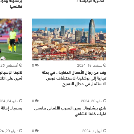
“قصرية الرفيسة”!
برشلونة وموا
فالنسيا
سبتمبر 18, 2024
0
أغسطس 25, 2024
وفد من رجال الأعمال المغاربة.. في بعثة
لاليغا الإسبان
تجارية إلى برشلونة لاستكشاف فرص
ثمين على أتلت
الاستثمار في مجال النسيج
مايو 30, 2024
0
مايو 24, 2024
نادي برشلونة.. يعين المدرب الألماني هانسي
رسميا.. إقالة 
فليك خلفا لتشافي
أبريل 7, 2024
0
فبراير 29, 2024