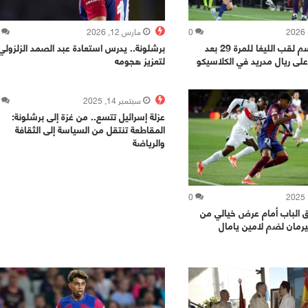
0
مارس 12, 2026
برشلونة.. يحسم لقب الليغا للمرة 29 بعد
برشلونة.. يدرس استعادة عبد الصمد الزلزولي
لى ريال مدريد في الكلاسيكو
لتعزيز هجومه
سبتمبر 14, 2025
عزلة إسرائيل تتسع.. من غزة إلى برشلونة:
المقاطعة تنتقل من السياسة إلى الثقافة
والرياضة
0
ق الباب أمام عرض خيالي من
رمان لضم لامين يامال