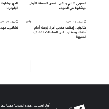
المغربي شادي رياض.. ضمن الصفقة الأولى
نادي برشلونة.
لبرشلونة في الصيف
البلوغرانا
فبراير 11, 2024
0
يناير 25, 2024
كتالونيا.. إيقاف مغربي أحرق زوجته أمام
تشافي.. مهدد 
أطفاله ومطلوب لدى السلطات القضائية
المغربية
أنباء إكسبريس جريدة إلكترونية مهنية تنقل 