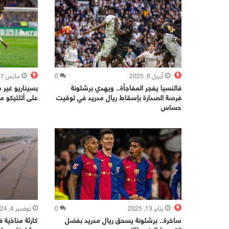
أبريل 6, 2025
0
مارس 17, 2025
فالنسيا يفجر المفاجأة.. ويهدي برشلونة
بسيناريو غير 
فرصة الصدارة بإسقاط ريال مدريد في توقيت
على أتلتيكو مد
حساس
يناير 13, 2025
0
نوفمبر 4, 2024
ساخرة.. برشلونة يسحق ريال مدريد بفضل
كارثة مناخية 