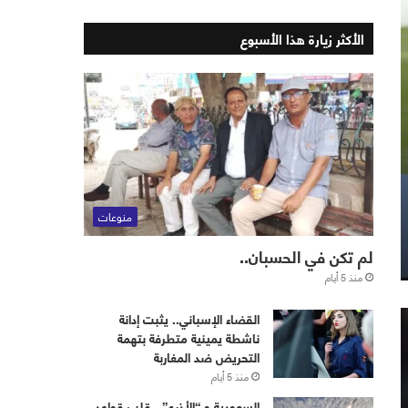
الأكثر زيارة هذا الأسبوع
منوعات
لم تكن في الحسبان..
منذ 5 أيام
القضاء الإسباني.. يثبت إدانة
ناشطة يمينية متطرفة بتهمة
التحريض ضد المغاربة
منذ 5 أيام
‏⁧‫السعودية‬⁩ و “الأذرع”.. قلب قواعد