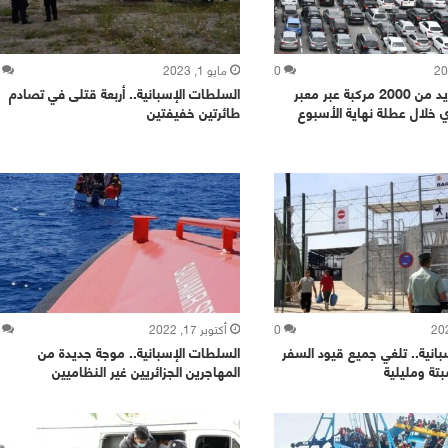
0
مايو 1, 2023
سبتة.. عبور أزيد من 2000 مركبة عبر معبر
السلطات الإسبانية.. أربعة قتلى في تصادم
ي خلال عطلة نهاية الأسبوع
طائرتين خفيفتين
0
أكتوبر 17, 2022
انية.. تلغي جميع قيود السفر
السلطات الإسبانية.. موجة جديدة من
تة ومليلية
المهاجرين الجزائريين غير النظاميين