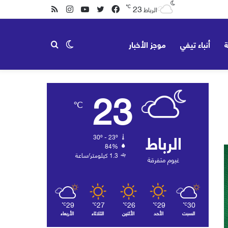
23
℃
فيسبوك
تويتر
يوتيوب
انستقرام
ملخص
الرباط
الموقع
ة
أنباء تيفي
موجز الأخبار
الوضع
بحث
RSS
23
المظلم
عن
℃
الرباط
30º - 23º
84%
1.3 كيلومتر/ساعة
غيوم متفرقة
29
27
26
29
30
℃
℃
℃
℃
℃
السبت
الأحد
الأثنين
الثلاثاء
الأربعاء