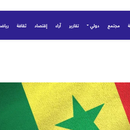
 تؤسس مظلة ردع جماعي وتؤكد: ليست موجّهة ضد أي طرف – صور
مجتمع
دولي
تقارير
آراء
إقتصاد
ثقافة
رياض