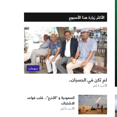
الأكثر زيارة هذا الأسبوع
منوعات
لم تكن في الحسبان..
منذ 4 أيام
‏⁧‫السعودية‬⁩ و “الأذرع”.. قلب قواعد
الاشتباك
منذ 5 أيام