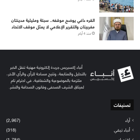
القره داغي يوضح موقفه.. سبتة ومليلية مدينتان
مغربيتان والتقرير الإعلامي لا يمثل موقف الاتحاد
منذ 4 أيام
أنباء إكسبريس جريدة إلكترونية مهنية تنقل الخبر
بالتحليل والمتابعة، وتتيح مساحة للرأي والرأي الآخر،
ملتزمة بالموضوعية والشفافية، في احترام تام
لميثاق الشرف الصحفي وقانون الصحافة والنشر.
تصنيفات
آراء
(2٬967)
أنباء تيفي
(318)
إقتصاد
(1٬784)