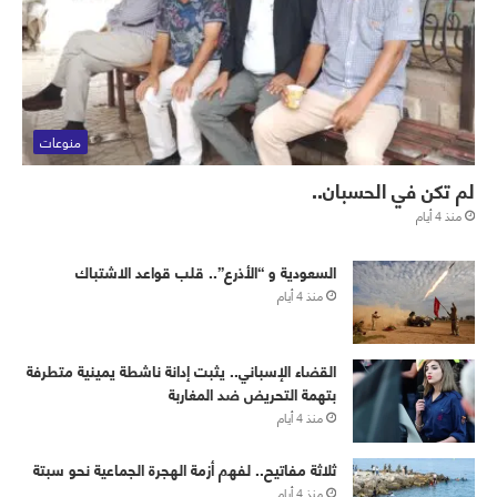
منوعات
لم تكن في الحسبان..
منذ 4 أيام
‏⁧‫السعودية‬⁩ و “الأذرع”.. قلب قواعد الاشتباك
منذ 4 أيام
القضاء الإسباني.. يثبت إدانة ناشطة يمينية متطرفة
بتهمة التحريض ضد المغاربة
منذ 4 أيام
ثلاثة مفاتيح.. لفهم أزمة الهجرة الجماعية نحو سبتة
منذ 4 أيام