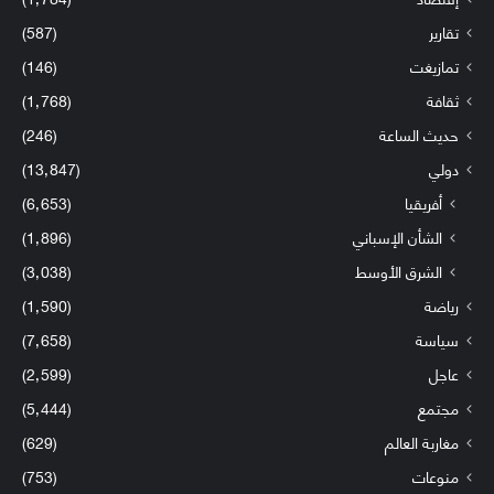
تقارير
(587)
تمازيغت
(146)
ثقافة
(1٬768)
حديث الساعة
(246)
دولي
(13٬847)
أفريقيا
(6٬653)
الشأن الإسباني
(1٬896)
الشرق الأوسط
(3٬038)
رياضة
(1٬590)
سياسة
(7٬658)
عاجل
(2٬599)
مجتمع
(5٬444)
مغاربة العالم
(629)
منوعات
(753)