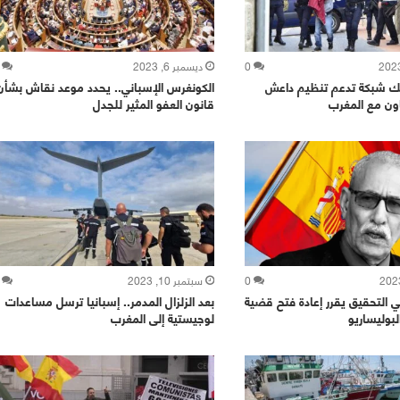
0
ديسمبر 6, 2023
كيك شبكة تدعم تنظيم داعش
الكونغرس الإسباني.. يحدد موعد نقاش بشأن
عاون مع المغرب
قانون العفو المثير للجدل
0
سبتمبر 10, 2023
ي التحقيق يقرر إعادة فتح قضية
بعد الزلزال المدمر.. إسبانيا ترسل مساعدات
لبوليساريو
لوجيستية إلى المغرب