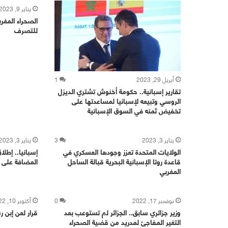
يناير 9, 2023
الصحراء المغرب
للتصرف
أبريل 29, 2023
1
تقارير إسبانية.. حكومة أخنوش تشتري الديزل
الروسي وتبيعه لإسبانيا لمساعدتها على
تخفيض ثمنه في السوق الإسبانية
يناير 3, 2023
3
يناير 3, 2023
الولايات المتحدة تعزز وجودها العسكري في
إسبانيا.. إطل
قاعدة روتا الإسبانية البحرية قبالة الساحل
المضافة على ال
المغربي
نوفمبر 17, 2022
0
أكتوبر 10, 2022
وزير جزائري سابق.. الجزائر لم تستوعب بعد
قرار لعن إبن 
التغير المفاجئ لمدريد من قضية الصحراء