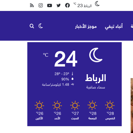
23
℃
فيسبوك
تويتر
يوتيوب
انستقرام
ملخص
الرباط
الموقع
ة
أنباء تيفي
موجز الأخبار
الوضع
بحث
RSS
24
℃
المظلم
عن
الرباط
28º - 23º
90%
1.48 كيلومتر/ساعة
سماء صافية
26
26
27
28
28
℃
℃
℃
℃
℃
الخميس
الجمعة
السبت
الأحد
الأثنين