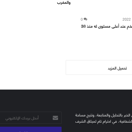
والمغرب
0
إسبانيا.. التضخم عند أعلى مستوى له منذ 38
تحميل المزيد
الخبر بالتحليل والمتابعة، وتتيح مساحة
أدخل
الشفافية، في احترام تام لميثاق الشرف
بريدك
الإلكتروني