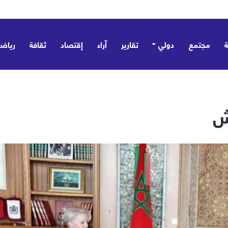
 تؤسس مظلة ردع جماعي وتؤكد: ليست موجّهة ضد أي طرف – صور
مجتمع
دولي
تقارير
آراء
إقتصاد
ثقافة
رياض
ش