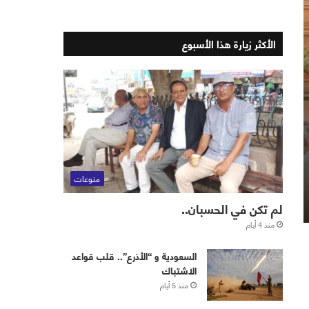
الأكثر زيارة هذا الأسبوع
منوعات
لم تكن في الحسبان..
منذ 4 أيام
‏⁧‫السعودية‬⁩ و “الأذرع”.. قلب قواعد
الاشتباك
منذ 5 أيام