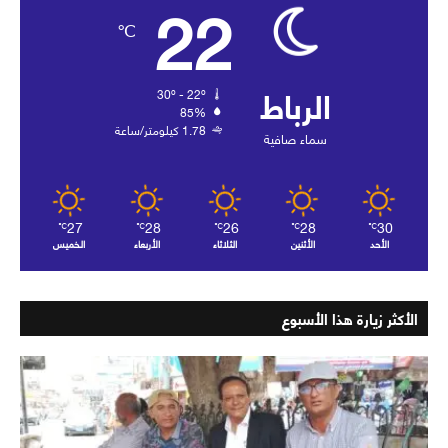
22
℃
الرباط
30º - 22º
85%
1.78 كيلومتر/ساعة
سماء صافية
27
28
26
28
30
℃
℃
℃
℃
℃
الأحد
الأثنين
الثلاثاء
الأربعاء
الخميس
الأكثر زيارة هذا الأسبوع