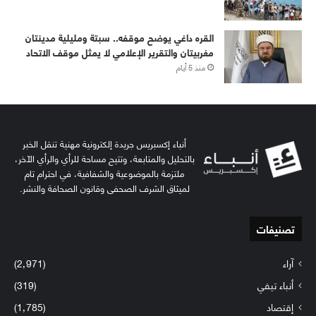
القره داغي يوضح موقفه.. سبتة ومليلية مدينتان
مغربيتان والتقرير الإعلامي لا يمثل موقف الاتحاد
منذ 5 أيام
أنباء إكسبريس جريدة إلكترونية مهنية تنقل الخبر
بالتحليل والمتابعة، وتتيح مساحة للرأي والرأي الآخر،
ملتزمة بالموضوعية والشفافية، في احترام تام
لميثاق الشرف الصحفي وقانون الصحافة والنشر.
تصنيفات
آراء
(2٬971)
أنباء تيفي
(319)
إقتصاد
(1٬785)