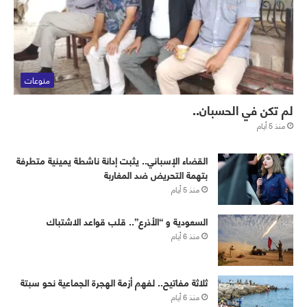
منوعات
لم تكن في الحسبان..
منذ 5 أيام
القضاء الإسباني.. يثبت إدانة ناشطة يمينية متطرفة
بتهمة التحريض ضد المغاربة
منذ 5 أيام
‏⁧‫السعودية‬⁩ و “الأذرع”.. قلب قواعد الاشتباك
منذ 6 أيام
ثلاثة مفاتيح.. لفهم أزمة الهجرة الجماعية نحو سبتة
منذ 6 أيام