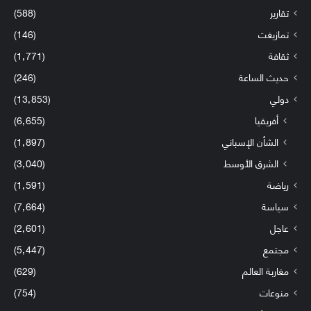
تقارير
(588)
تمازيغت
(146)
ثقافة
(1٬771)
حديث الساعة
(246)
دولي
(13٬853)
أفريقيا
(6٬655)
الشأن الإسباني
(1٬897)
الشرق الأوسط
(3٬040)
رياضة
(1٬591)
سياسة
(7٬664)
عاجل
(2٬601)
مجتمع
(5٬447)
مغاربة العالم
(629)
منوعات
(754)