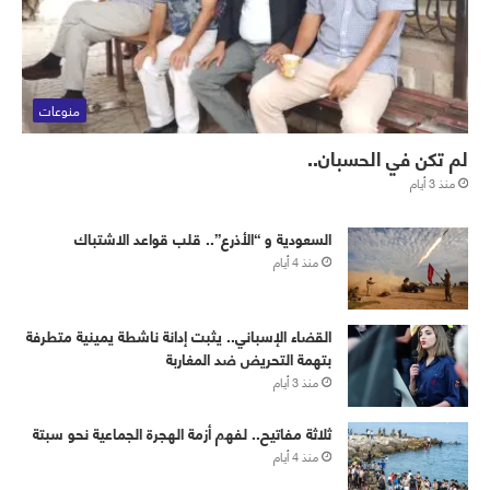
منوعات
لم تكن في الحسبان..
منذ 3 أيام
‏⁧‫السعودية‬⁩ و “الأذرع”.. قلب قواعد الاشتباك
منذ 4 أيام
القضاء الإسباني.. يثبت إدانة ناشطة يمينية متطرفة
بتهمة التحريض ضد المغاربة
منذ 3 أيام
ثلاثة مفاتيح.. لفهم أزمة الهجرة الجماعية نحو سبتة
منذ 4 أيام