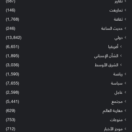
تقارير
(587)
تمازيغت
(146)
ثقافة
(1٬768)
حديث الساعة
(246)
دولي
(13٬842)
أفريقيا
(6٬651)
الشأن الإسباني
(1٬895)
الشرق الأوسط
(3٬036)
رياضة
(1٬590)
سياسة
(7٬655)
عاجل
(2٬598)
مجتمع
(5٬441)
مغاربة العالم
(629)
منوعات
(753)
موجز الأخبار
(712)