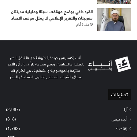
القره داغي يوضح موقفه.. سبتة ومليلية مدينتان
مغربيتان والتقرير الإعلامي لا يمثل موقف الاتحاد
منذ 3 أيام
أنباء إكسبريس جريدة إلكترونية مهنية تنقل الخبر
بالتحليل والمتابعة، وتتيح مساحة للرأي والرأي الآخر،
ملتزمة بالموضوعية والشفافية، في احترام تام
لميثاق الشرف الصحفي وقانون الصحافة والنشر.
تصنيفات
آراء
(2٬967)
أنباء تيفي
(318)
إقتصاد
(1٬782)