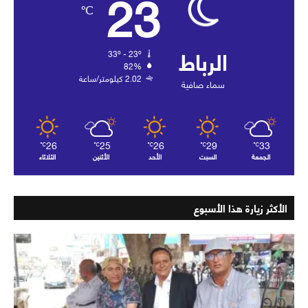
23
℃
الرباط
33º - 23º
82%
2.02 كيلومتر/ساعة
سماء صافية
26
25
26
29
33
℃
℃
℃
℃
℃
الجمعة
السبت
الأحد
الأثنين
الثلاثاء
الأكثر زيارة هذا الأسبوع