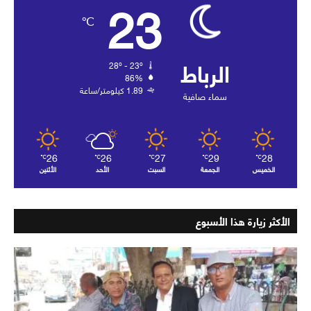
23
℃
الرباط
28º - 23º
86%
1.89 كيلومتر/ساعة
سماء صافية
26
26
27
29
28
℃
℃
℃
℃
℃
الخميس
الجمعة
السبت
الأحد
الأثنين
الأكثر زيارة هذا الأسبوع