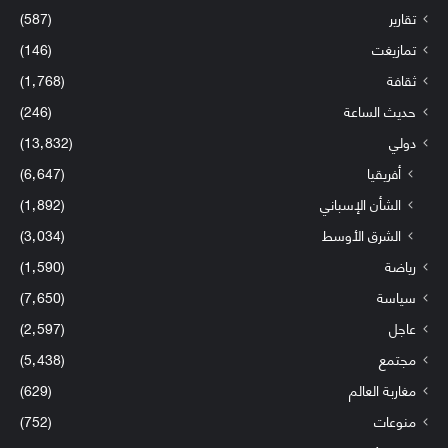
تقارير
(587)
تمازيغت
(146)
ثقافة
(1٬768)
حديث الساعة
(246)
دولي
(13٬832)
أفريقيا
(6٬647)
الشأن الإسباني
(1٬892)
الشرق الأوسط
(3٬034)
رياضة
(1٬590)
سياسة
(7٬650)
عاجل
(2٬597)
مجتمع
(5٬438)
مغاربة العالم
(629)
منوعات
(752)