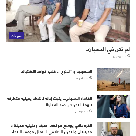
منوعات
لم تكن في الحسبان..
منذ يومين
‏⁧‫السعودية‬⁩ و “الأذرع”.. قلب قواعد الاشتباك
منذ 3 أيام
القضاء الإسباني.. يثبت إدانة ناشطة يمينية متطرفة
بتهمة التحريض ضد المغاربة
منذ يومين
القره داغي يوضح موقفه.. سبتة ومليلية مدينتان
مغربيتان والتقرير الإعلامي لا يمثل موقف الاتحاد