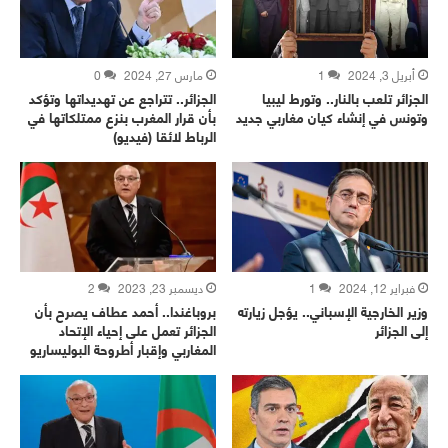
أبريل 3, 2024
1
مارس 27, 2024
0
الجزائر تلعب بالنار.. وتورط ليبيا
الجزائر.. تتراجع عن تهديداتها وتؤكد
وتونس في إنشاء كيان مغاربي جديد
بأن قرار المغرب بنزع ممتلكاتها في
الرباط لائقا (فيديو)
فبراير 12, 2024
1
ديسمبر 23, 2023
2
وزير الخارجية الإسباني.. يؤجل زيارته
بروباغندا.. أحمد عطاف يصرح بأن
إلى الجزائر
الجزائر تعمل على إحياء الإتحاد
المغاربي وإقبار أطروحة البوليساريو