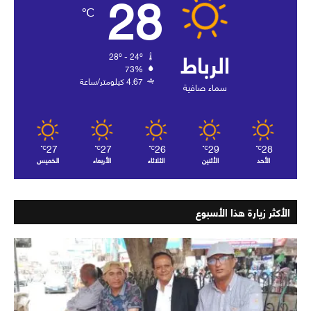
28
℃
الرباط
28º - 24º
73%
4.67 كيلومتر/ساعة
سماء صافية
27
27
26
29
28
℃
℃
℃
℃
℃
الأحد
الأثنين
الثلاثاء
الأربعاء
الخميس
الأكثر زيارة هذا الأسبوع