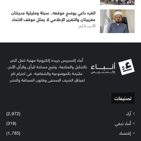
القره داغي يوضح موقفه.. سبتة ومليلية مدينتان
مغربيتان والتقرير الإعلامي لا يمثل موقف الاتحاد
منذ 6 أيام
أنباء إكسبريس جريدة إلكترونية مهنية تنقل الخبر
بالتحليل والمتابعة، وتتيح مساحة للرأي والرأي الآخر،
ملتزمة بالموضوعية والشفافية، في احترام تام
لميثاق الشرف الصحفي وقانون الصحافة والنشر.
تصنيفات
آراء
(2٬972)
أنباء تيفي
(319)
إقتصاد
(1٬785)