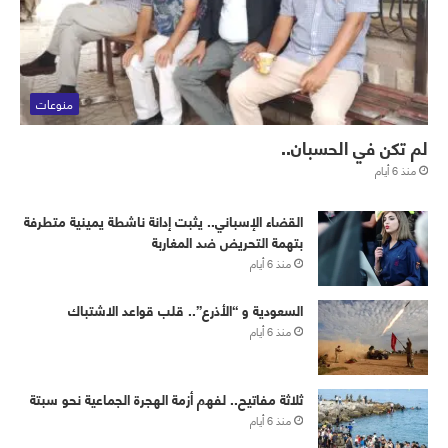
منوعات
لم تكن في الحسبان..
منذ 6 أيام
القضاء الإسباني.. يثبت إدانة ناشطة يمينية متطرفة
بتهمة التحريض ضد المغاربة
منذ 6 أيام
‏⁧‫السعودية‬⁩ و “الأذرع”.. قلب قواعد الاشتباك
منذ 6 أيام
ثلاثة مفاتيح.. لفهم أزمة الهجرة الجماعية نحو سبتة
منذ 6 أيام