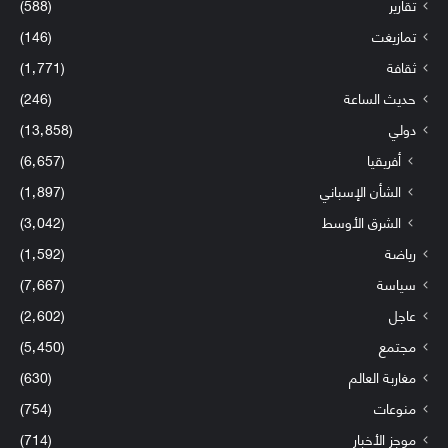
تقارير
(588)
تمازيغت
(146)
ثقافة
(1٬771)
حديث الساعة
(246)
دولي
(13٬858)
أفريقيا
(6٬657)
الشأن الإسباني
(1٬897)
الشرق الأوسط
(3٬042)
رياضة
(1٬592)
سياسة
(7٬667)
عاجل
(2٬602)
مجتمع
(5٬450)
مغاربة العالم
(630)
منوعات
(754)
موجز الأخبار
(714)