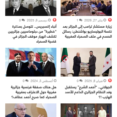
يناير 27, 2026
1
ديسمبر 6, 2025
0
زيارة مستشار ترامب إلى الجزائر بعد
أنباء إكسبريس.. تتوصل بمذكرة
نكسة البوليساريو بواشنطن: رسائل
“خطيرة” من دبلوماسيين جزائريين
الحسم في ملف الصحراء المغربية
تكشف انهيار موقف الجزائر في
قضية الصحراء
فبراير 8, 2025
0
أغسطس 3, 2024
0
الجولاني.. “أحمد الشرع” يستقبل
هل هناك صفقة فرنسية جزائرية
وفد النظام الجزائري الداعم للأسد
مغربية حول الاعتراف بمغربية
الهارب !؟
الصحراء كما صرح أحمد عطاف؟